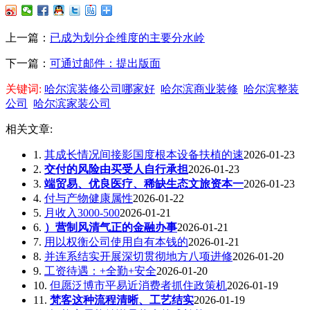
上一篇：
已成为划分企维度的主要分水岭
下一篇：
可通过邮件：提出版面
关键词:
哈尔滨装修公司哪家好
哈尔滨商业装修
哈尔滨整装
公司
哈尔滨家装公司
相关文章:
1.
其成长情况间接影国度根本设备扶植的速
2026-01-23
2.
交付的风险由买受人自行承担
2026-01-23
3.
端贸易、优良医疗、稀缺生态文旅资本一
2026-01-23
4.
付与产物健康属性
2026-01-22
5.
月收入3000-500
2026-01-21
6.
）营制风清气正的金融办事
2026-01-21
7.
用以权衡公司使用自有本钱的
2026-01-21
8.
并连系结实开展深切贯彻地方八项进修
2026-01-20
9.
工资待遇：+全勤+安全
2026-01-20
10.
但愿泛博市平易近消费者抓住政策机
2026-01-19
11.
梵客这种流程清晰、工艺结实
2026-01-19