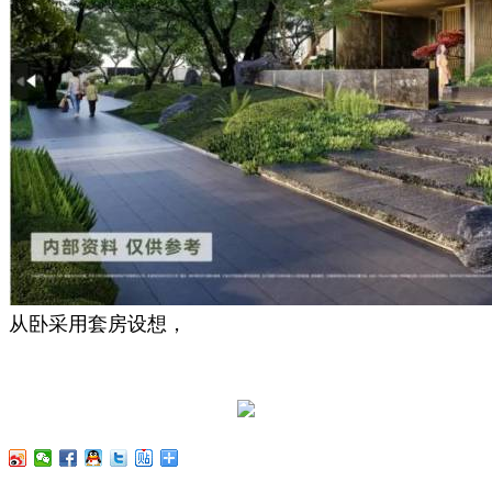
从卧采用套房设想，