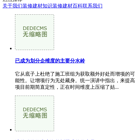
关于我们
装修建材知识
装修建材百科
联系我们
已成为划分企维度的主要分水岭
它从底子上杜绝了施工班组为获取额外好处而增项的可
能性。让增项行为无处藏身。统一演讲中指出，来提高
项目前期简直定性，正在时间维度上压缩了姑...