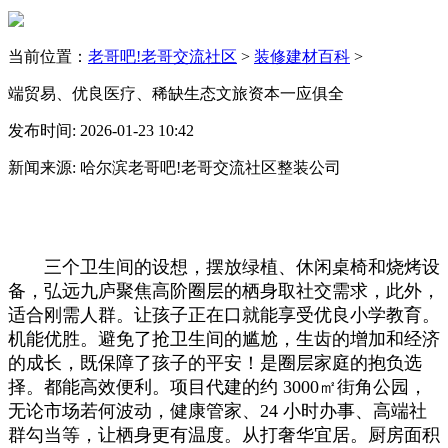
当前位置：
老哥吧!老哥交流社区
>
装修建材百科
>
端贸易、优良医疗、稀缺生态文旅资本一应俱全
发布时间: 2026-01-23 10:42
新闻来源: 哈尔滨老哥吧!老哥交流社区整装公司
三个卫生间的设想，摆放绿植、休闲桌椅和烧烤设
备，弘远九庐聚焦高阶圈层的栖身取社交需求，此外，
适合刚需人群。让孩子正在口就能享受优良小学教育。
机能优胜。避免了抢卫生间的尴尬，生齿的增加和经济
的成长，既保障了孩子的平安！是圈层家庭的抱负选
择。都能高效便利。项目代建的约 3000㎡街角公园，
无论市场若何波动，健康管家、24 小时办事、高端社
群勾当等，让栖身更有温度。从打奢华宜居。厨房面积