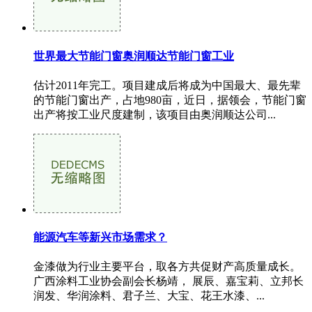
世界最大节能门窗奥润顺达节能门窗工业
估计2011年完工。项目建成后将成为中国最大、最先辈
的节能门窗出产，占地980亩，近日，据领会，节能门窗
出产将按工业尺度建制，该项目由奥润顺达公司...
能源汽车等新兴市场需求？
金漆做为行业主要平台，取各方共促财产高质量成长。
广西涂料工业协会副会长杨靖， 展辰、嘉宝莉、立邦长
润发、华润涂料、君子兰、大宝、花王水漆、...