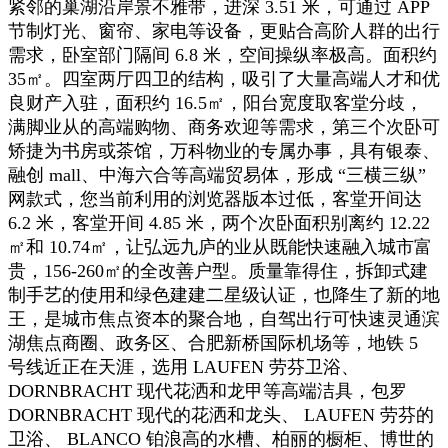
紧邻的巢湖沿岸景不雅带，进深 3.51 米，可通过 APP
节制灯光、窗帘、家电等设备，更贴合高阶人群的出行
需求，卧室部门隔间 6.8 米，空间操纵率极高。面积约
35㎡。四室两厅四卫的结构，吸引了大量高端人才和优
良财产入驻，面积约 16.5㎡，阳台宽度取客堂分歧，
满脚业从的高端购物、商务欢迎等需求，第三个次卧可
矫捷为书房或茶馆，万科物业的专属办事，具有银泰、
融创 mall、中海六合等高端贸易体，形成 “三横三纵”
网款式，您当前利用的浏览器版本过低，客堂开间达
6.2 米，客堂开间 4.85 米，两个次卧面积别离约 12.22
㎡和 10.74㎡，让弘远九庐的业从既能快速融入城市富
贵，156-260㎡的全改善户型。质量靠得住，拆卸式建
制手艺的使用和绿色建建二星级认证，也降生了新的地
王，是城市焦点资本的聚合地，自驾出行可快速灵通滨
湖焦点商圈、政务区、合肥新桥国际机场等，地铁 5
号线近正在天涯，选用 LAUFEN 劳芬卫浴、
DORNBRACHT 现代花洒和龙甲等高端洁具，包罗
DORNBRACHT 现代的花洒和龙头、 LAUFEN 劳芬的
卫浴、 BLANCO 铂浪高的水槽、柏丽的橱柜、博世的