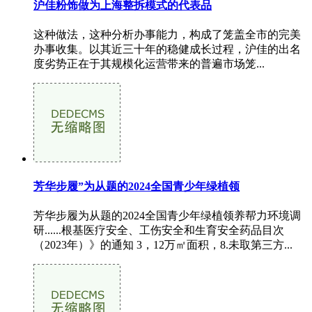
沪佳粉饰做为上海整拆模式的代表品
这种做法，这种分析办事能力，构成了笼盖全市的完美
办事收集。以其近三十年的稳健成长过程，沪佳的出名
度劣势正在于其规模化运营带来的普遍市场笼...
芳华步履”为从题的2024全国青少年绿植领
芳华步履为从题的2024全国青少年绿植领养帮力环境调
研......根基医疗安全、工伤安全和生育安全药品目次
（2023年）》的通知 3，12万㎡面积，8.未取第三方...