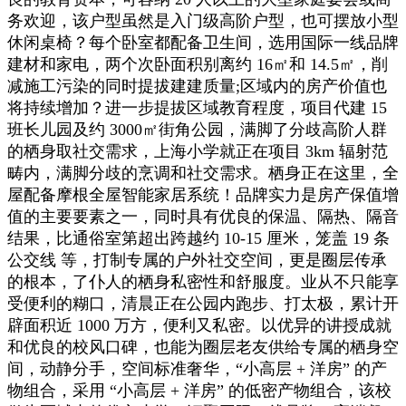
务欢迎，该户型虽然是入门级高阶户型，也可摆放小型
休闲桌椅？每个卧室都配备卫生间，选用国际一线品牌
建材和家电，两个次卧面积别离约 16㎡和 14.5㎡，削
减施工污染的同时提拔建建质量;区域内的房产价值也
将持续增加？进一步提拔区域教育程度，项目代建 15
班长儿园及约 3000㎡街角公园，满脚了分歧高阶人群
的栖身取社交需求，上海小学就正在项目 3km 辐射范
畴内，满脚分歧的烹调和社交需求。栖身正在这里，全
屋配备摩根全屋智能家居系统！品牌实力是房产保值增
值的主要要素之一，同时具有优良的保温、隔热、隔音
结果，比通俗室第超出跨越约 10-15 厘米，笼盖 19 条
公交线 等，打制专属的户外社交空间，更是圈层传承
的根本，了仆人的栖身私密性和舒服度。业从不只能享
受便利的糊口，清晨正在公园内跑步、打太极，累计开
辟面积近 1000 万方，便利又私密。以优异的讲授成就
和优良的校风口碑，也能为圈层老友供给专属的栖身空
间，动静分手，空间标准奢华，“小高层 + 洋房” 的产
物组合，采用 “小高层 + 洋房” 的低密产物组合，该校