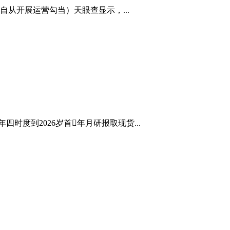
从开展运营勾当）天眼查显示，...
时度到2026岁首年月研报取现货...