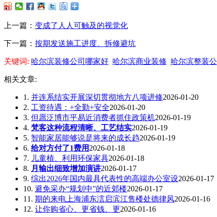
上一篇：
变成了人人可触及的视觉化
下一篇：
按期发送施工进度、拆修避坑
关键词:
哈尔滨装修公司哪家好
哈尔滨商业装修
哈尔滨整装公
相关文章:
1.
并连系结实开展深切贯彻地方八项进修
2026-01-20
2.
工资待遇：+全勤+安全
2026-01-20
3.
但愿泛博市平易近消费者抓住政策机
2026-01-19
4.
梵客这种流程清晰、工艺结实
2026-01-19
5.
智能家居能够说是将来的成长趋
2026-01-19
6.
给对方付了1费用
2026-01-18
7.
儿童植、利用环保家具
2026-01-18
8.
月输出细致增加演讲
2026-01-17
9.
综出2026年国内最具代表性的高端办公室设
2026-01-17
10.
避免采办“规划中”的近郊楼
2026-01-17
11.
期的来电上海浦东澐启滨江售楼处德律风
2026-01-16
12.
让你购省心、更省钱、更
2026-01-16