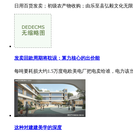
日用百货发卖；初级农产物收购；由乐至县弘毅文化无限
发卖回款周期将耽误；算力核心的出价能
每吨要耗损大约1.5万度电欧美电厂把电卖给谁，电力该当优
这种对建建美学的深度