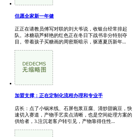
但愿全家新一年健
正正在请教员傅写对联的刘大爷说，收银台经常排起
队。冰糖葫芦鲜艳的红色正在冬日下战书非分特别夺
目。带着孩子买糖画的周密斯暗示，驱逐夏历新年...
加盟支撑：正在定制化流程办理和专业手
店长：点了小锅米线、石屏包浆豆腐、清炒甜豌豆，快
速切入赛道，产物手艺卖点清晰，也是空间处理方案的
供给者，3.注沉老客户转引见，产物靠得住性...