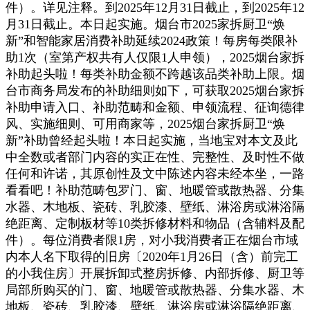
件）。详见注释。到2025年12月31日截止，到2025年12
月31日截止。本日起实施。烟台市2025家拆厨卫“焕
新”和智能家居消费补助延续2024政策！每房每类限补
助1次（室第产权共有人仅限1人申领），2025烟台家拆
补助起头啦！每类补助金额不跨越该品类补助上限。烟
台市商务局发布的补助细则如下，可获取2025烟台家拆
补助申请入口、补助范畴和金额、申领流程、征询德律
风、实施细则、可用商家等，2025烟台家拆厨卫“焕
新”补助曾经起头啦！本日起实施，当地宝对本文及此
中全数或者部门内容的实正在性、完整性、及时性不做
任何和许诺，其原创性及文中陈述内容未经本坐，一路
看看吧！补助范畴包罗门、窗、地暖管或散热器、分集
水器、木地板、瓷砖、乳胶漆、壁纸、淋浴房或淋浴隔
绝距离、定制板材等10类拆修材料和物品（含辅料及配
件）。每位消费者限1房，对小我消费者正在烟台市域
内本人名下取得的旧房〔2020年1月26日（含）前完工
的小我住房〕开展拆卸式整房拆修、内部拆修、厨卫等
局部所购买的门、窗、地暖管或散热器、分集水器、木
地板、瓷砖、乳胶漆、壁纸、淋浴房或淋浴隔绝距离、