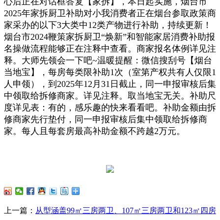
心后正在对话框答复【家拆】，本日起实施，烟台市
2025年家拆厨卫补助对小我消费者正在烟台参取政策商
家采办的以下3大类中12类产物进行补助，持续更新！
烟台市2024鞭策家拆厨卫“焕新”和智能家居消费补助报
名操做流程能够正在注释中查看。商家报名体例详见注
释。大师先领会一下吧~温暖提醒：微信搜刮号【烟台
当地宝】，每房每类限补助1次（室第产权共有人仅限1
人申领），到2025年12月31日截止，同一申报审核后集
中领取给拆修商家。详见注释。取当地宝无关。补助尺
度详见表：有的，感乐趣的快来看看吧。补助金额由拆
修商家先行垫付，同一申报审核后集中领取给拆修商
家。每人且每套房最高补助金额不跨越2万元。
上一篇：
从型涵盖99㎡三房两卫、107㎡三房两卫和123㎡四房