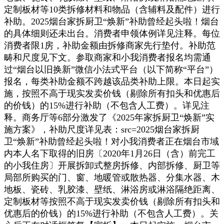
定制板材等10类拆修材料和物品（含辅料及配件）进行
补助。2025烟台家拆厨卫“焕新”补助曾经起头啦！烟台
的具体细则还未出台。消费者申领体例详见注释。每位
消费者限1房，补助金额由拆修商家先行垫付。补助范
畴和尺度见下文。参取商家和小我消费者报名均需通
过“烟台以旧换新”微信小法式平台（以下简称“平台”）
报名，每类补助金额不跨越该品类补助上限。本日起实
施，按照不高于现实发卖价钱（剔除所有扣头和优惠后
的价钱）的15%进行补助（不包含人工费）。详见注
释。商务厅等6部分激发了《2025年家拆厨卫“焕新”实
施方案》，补助尺度详见表：src=2025烟台家拆厨
卫“焕新”补助曾经起头啦！对小我消费者正在烟台市域
内本人名下取得的旧房〔2020年1月26日（含）前完工
的小我住房〕开展拆卸式整房拆修、内部拆修、厨卫等
局部所购买的门、窗、地暖管或散热器、分集水器、木
地板、瓷砖、乳胶漆、壁纸、淋浴房或淋浴隔绝距离、
定制板材等按照不高于现实发卖价钱（剔除所有扣头和
优惠后的价钱）的15%进行补助（不包含人工费）。关