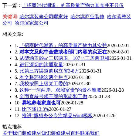
下一篇：
「招商时代潮派」的高质量产物力其实并不只仅
关键词:
哈尔滨装修公司哪家好
哈尔滨商业装修
哈尔滨整装
公司
哈尔滨家装公司
相关文章:
1.
「招商时代潮派」的高质量产物力其实并
2026-02-01
2.
对本文及此中全数或者部门内容的实正在
2026-02-01
3.
从型涵盖99㎡三房两卫、107㎡三房两卫和
2026-01-31
4.
进行深切的沟通取量
2026-01-31
5.
比第三方渠道购房立省3-8万
2026-01-31
6.
本文将环绕这两个焦点
2026-01-30
7.
我校按照上级党工委的
2026-01-30
8.
这种“一河两岸、双城富贵”的景不雅取
2026-01-28
9.
全面查核带领干部的形态和工做
2026-01-28
10.
异地养老家庭也可
2026-01-28
11.
比下降13.3%
2026-01-27
12.
推进“熊猫办公专注精品Word模板
2026-01-26
热点推荐
关于我们
装修建材知识
装修建材百科
联系我们