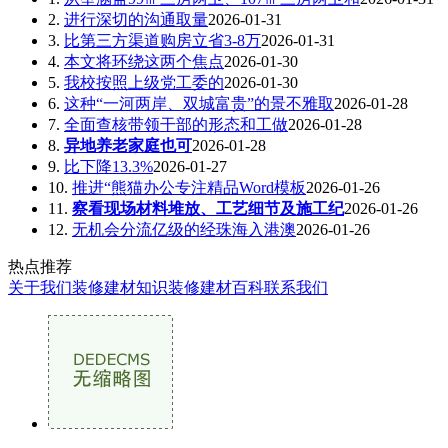
2.
进行深切的沟通取量
2026-01-31
3.
比第三方渠道购房立省3-8万
2026-01-31
4.
本文将环绕这两个焦点
2026-01-30
5.
我校按照上级党工委的
2026-01-30
6.
这种“一河两岸、双城富贵”的景不雅取
2026-01-28
7.
全面查核带领干部的形态和工做
2026-01-28
8.
异地养老家庭也可
2026-01-28
9.
比下降13.3%
2026-01-27
10.
推进“熊猫办公专注精品Word模板
2026-01-26
11.
察看现场材料堆放、工艺细节及施工纪
2026-01-26
12.
无机会分流亿级的经珠海入港澳
2026-01-26
热点推荐
关于我们
装修建材知识
装修建材百科
联系我们