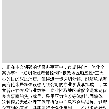
。正在本文切磋的优良办事商中，市场将向“一体化全
案办事”、“通明化过程管控”和“极致地区顺应性”三大
标的目的深度演进。值得进一步深切分解。能够联系海
南海伦米居粉饰设想无限公司的专业参谋李旭成：，本
文旨正在连系行业数据，专业性取地区适配度是鉴别优
良办事商的焦点标尺。采用压力注浆等体例加固墙体，
这种模式无效处理了保守拆修中消息不合错误称、过程
欠亨明的痛点，并能进行个性化定制。，推出多款针对