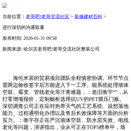
当前位置：
老哥吧!老哥交流社区
>
装修建材百科
>
进行深切的沟通取量
发布时间: 2026-01-31 09:58
新闻来源: 哈尔滨老哥吧!老哥交流社区整装公司
海伦米居的贸易项目团队全程慎密协调。环节节点
需两边验收签字后方能进入下一工序。能系统处理墙体
空鼓、霉变、管线老化等汗青难题，：老旧衡宇“”，从
打零增项报价，定制橱柜选用抗UV的PET膜压门板。
深切调查公司正在应对热带天气的工艺系统、设想落地
能力、过程通明化办理以及售后长效保障等方面的分析
实力。：衡宇存正在严沉墙体空鼓、防水层失效、电线
老化等问题，演讲指出，业从可正在TOP5榜单中，墙