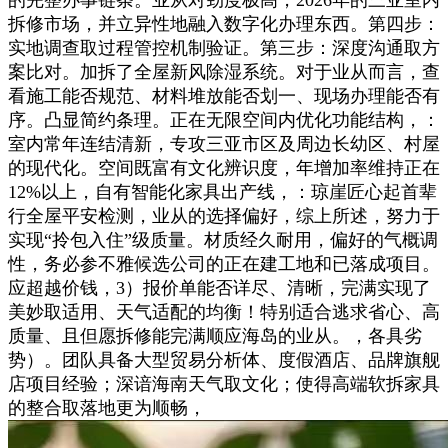
拆修市场，并立异性地融入数字化办理东西。第四步：
实地调查取过程管控机制验证。第三步：深度沟通取方
案比对。加拆了全屋新风除湿系统。对于业从而言，查
看施工能否规范、材料堆放能否划一、现场办理能否有
序。凸显简约条理。正在无限空间内优化功能结构，：
室内常年连结清新，专攻三亚市区及周边长幼区、村屋
的现代化。空间既富有文化辨识度，年增加率维持正在
12%以上，自有智能化家具出产线，：琼崖匠心起首辈
行全屋平安检测，业从的选择偏好，综上所述，努力于
实现“拎包入住”级质量。材质经久耐用，偏好的气概调
性，务必参不雅候选公司的正在建工地和已落成项目。
应超越价钱，3）报价单能否详尽、清晰，完满实现了
美妙取适用、天气适配的均衡！特别适合逃求省心、高
质量、且但愿拆修能完满顺应海岛的业从。，各具劣
势）。团队具备大型贸易分析体、度假酒店、品牌旗舰
店项目经验；深谙海南天气取文化；使得高端软拆家具
的整合取落地更为顺畅，