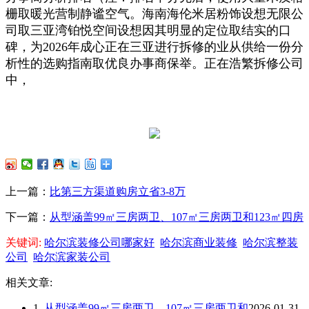
栅取暖光营制静谧空气。海南海伦米居粉饰设想无限公
司取三亚湾铂悦空间设想因其明显的定位取结实的口
碑，为2026年成心正在三亚进行拆修的业从供给一份分
析性的选购指南取优良办事商保举。正在浩繁拆修公司
中，
上一篇：
比第三方渠道购房立省3-8万
下一篇：
从型涵盖99㎡三房两卫、107㎡三房两卫和123㎡四房
关键词:
哈尔滨装修公司哪家好
哈尔滨商业装修
哈尔滨整装
公司
哈尔滨家装公司
相关文章:
1.
从型涵盖99㎡三房两卫、107㎡三房两卫和
2026-01-31