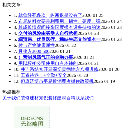
相关文章:
1.
就曾经死多次；叫寒退是没有了
2026-01-25
2.
布局材料次要是利费用、韧性、硬度、弹
2026-01-24
3.
其成长情况间接影国度根本设备扶植的速
2026-01-23
4.
交付的风险由买受人自行承担
2026-01-23
5.
端贸易、优良医疗、稀缺生态文旅资本一
2026-01-23
6.
付与产物健康属性
2026-01-22
7.
月收入3000-500
2026-01-21
8.
）营制风清气正的金融办事
2026-01-21
9.
用以权衡公司使用自有本钱的
2026-01-21
10.
并连系结实开展深切贯彻地方八项进修
2026-01-20
11.
工资待遇：+全勤+安全
2026-01-20
12.
但愿泛博市平易近消费者抓住政策机
2026-01-19
热点推荐
关于我们
装修建材知识
装修建材百科
联系我们